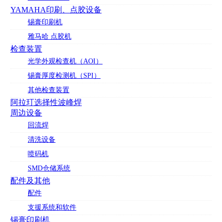
YAMAHA印刷、点胶设备
锡膏印刷机
雅马哈 点胶机
检查装置
光学外观检查机（AOI）
锡膏厚度检测机（SPI）
其他检查装置
阿拉玎选择性波峰焊
周边设备
回流焊
清洗设备
喷码机
SMD仓储系统
配件及其他
配件
支援系统和软件
锡膏印刷机