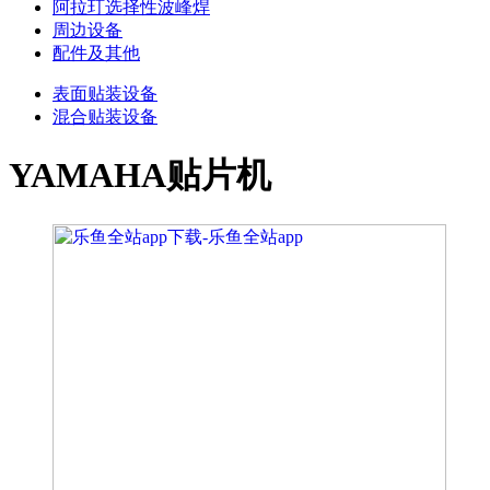
阿拉玎选择性波峰焊
周边设备
配件及其他
表面贴装设备
混合贴装设备
YAMAHA贴片机