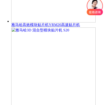
雅马哈高效模块贴片机YRM20高速贴片机