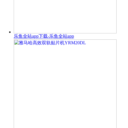
乐鱼全站app下载-乐鱼全站app