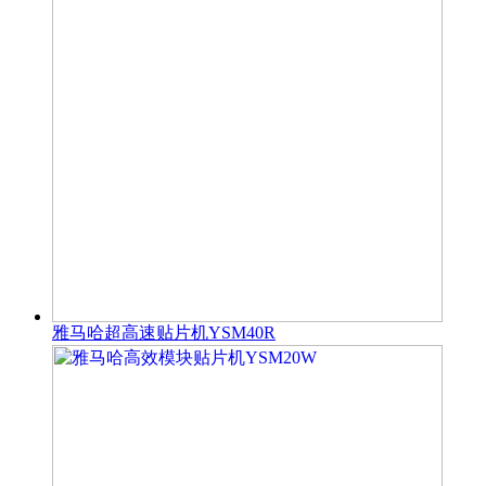
雅马哈超高速贴片机YSM40R